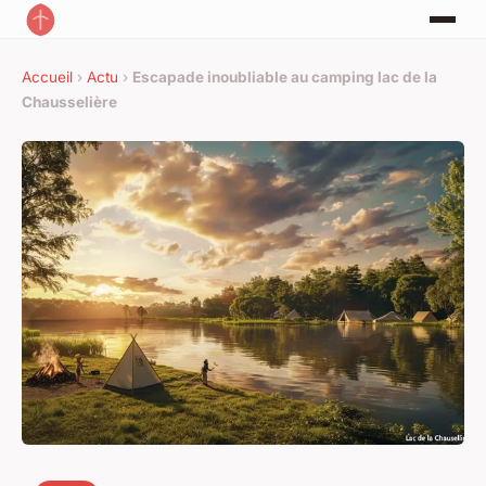
Accueil
›
Actu
›
Escapade inoubliable au camping lac de la
Chausselière