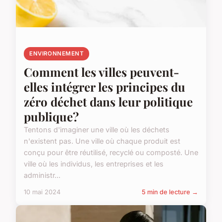
ENVIRONNEMENT
Comment les villes peuvent-
elles intégrer les principes du
zéro déchet dans leur politique
publique?
Tentons d'imaginer une ville où les déchets
n'existent pas. Une ville où chaque produit est
conçu pour être réutilisé, recyclé ou composté. Une
ville où les individus, les entreprises et les
administr...
10 mai 2024
5 min de lecture →