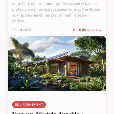
entre terre et mer, jouent un rôle essentiel dans la
protection de nos écosystèmes côtiers. Ces forêts
aux racines aériennes préviennent l'érosion
côtière...
10 mai 2024
6 min de lecture →
ENVIRONNEMENT
Vers un lifestyle durable :