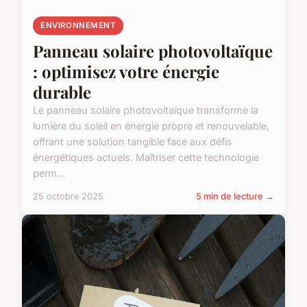
ENVIRONNEMENT
Panneau solaire photovoltaïque
: optimisez votre énergie
durable
Le panneau solaire photovoltaïque transforme la
lumière du soleil en énergie propre et renouvelable,
offrant une solution tangible face aux défis
énergétiques actuels. Maîtriser cette technologie
perm...
25 octobre 2025
5 min de lecture →