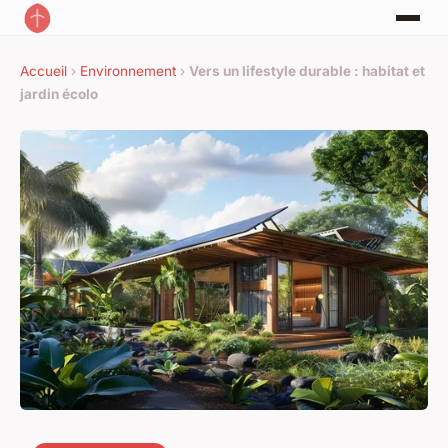
Accueil
›
Environnement
›
Vers un lifestyle durable : habitat et
jardin écolo