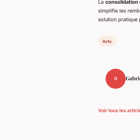
La
consolidation
simplifie les rem
solution pratique 
Actu
Gabri
G
Voir tous les artic