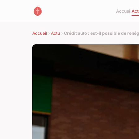
Accueil
Act
Accueil
›
Actu
›
Crédit auto : est-il possible de renég