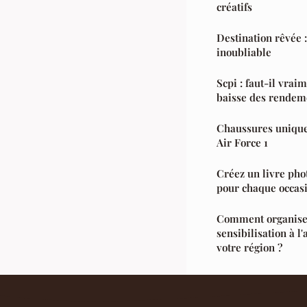
créatifs
Destination rêvée :
inoubliable
Scpi : faut-il vrai
baisse des rendem
Chaussures unique
Air Force 1
Créez un livre pho
pour chaque occas
Comment organiser
sensibilisation à l'
votre région ?