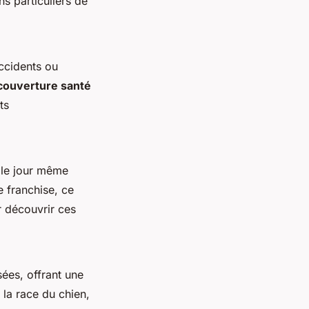
ns particuliers de
ccidents ou
couverture santé
ts
 le jour même
e franchise, ce
r découvrir ces
sées, offrant une
t la race du chien,