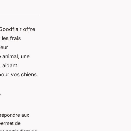
Goodflair offre
les frais
Leur
 animal, une
, aidant
pour vos chiens.
r
 répondre aux
permet de