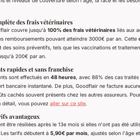
s et niveaux de couverture selon l'âge, la race et les besoi
lète des frais vétérinaires
flair couvre jusqu'à
100% des frais vétérinaires
liés aux a
es remboursements pouvant atteindre 3000€ par an. Cette
t des soins préventifs, tels que les vaccinations et traitemen
jusqu'à 200€ par an.
 rapides et sans franchise
ts sont effectués en
48 heures
, avec 88% des cas traités
ert bancaire instantané. De plus, Goodflair ne facture aucun
oûts cachés souvent présents chez les autres assureurs. Pou
n détail, vous pouvez
aller sur ce site
.
arifs avantageux
t être résiliées après le 13e mois si elles n'ont pas été utili
. Les tarifs débutent à
5,90€ par mois
, ajustés selon l'âge e