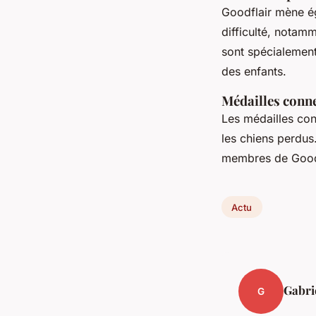
Goodflair mène ég
difficulté, notam
sont spécialement
des enfants.
Médailles conn
Les médailles con
les chiens perdus
membres de Goodfla
Actu
Gabri
G