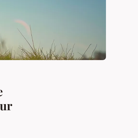
e
our