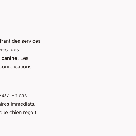
ffrant des services
ères, des
é canine
. Les
s complications
24/7. En cas
aires immédiats.
que chien reçoit