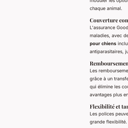
moduler les option
chaque animal.
Couverture comp
L'assurance Good
maladies, avec d
pour chiens
inclu
antiparasitaires, 
Remboursements
Les remboursemen
grâce à un transf
qui élimine les c
avantages plus e
Flexibilité et t
Les polices peuven
grande flexibilité