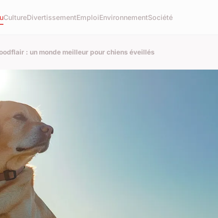
u
Culture
Divertissement
Emploi
Environnement
Société
dflair : un monde meilleur pour chiens éveillés