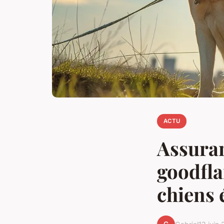
ACTU
Assuran
goodfla
chiens 