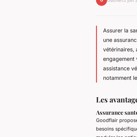
G
Gabriel
13 juin
Assurer la sa
une assurance
vétérinaires,
engagement v
assistance vét
notamment les
Les avantag
Assurance sant
Goodflair propos
besoins spécifiqu